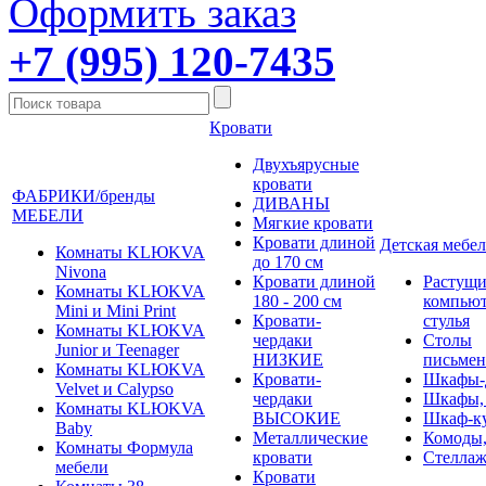
Оформить заказ
+7 (995) 120-7435
Кровати
Двухъярусные
кровати
ФАБРИКИ/бренды
ДИВАНЫ
МЕБЕЛИ
Мягкие кровати
Кровати длиной
Детская мебел
Комнаты KLЮKVA
до 170 см
Nivona
Кровати длиной
Растущи
Комнаты KLЮKVA
180 - 200 см
компью
Mini и Mini Print
Кровати-
стулья
Комнаты KLЮKVA
чердаки
Столы
Junior и Teenager
НИЗКИЕ
письме
Комнаты KLЮKVA
Кровати-
Шкафы-
Velvet и Calypso
чердаки
Шкафы,
Комнаты KLЮKVA
ВЫСОКИЕ
Шкаф-к
Baby
Металлические
Комоды,
Комнаты Формула
кровати
Стеллаж
мебели
Кровати