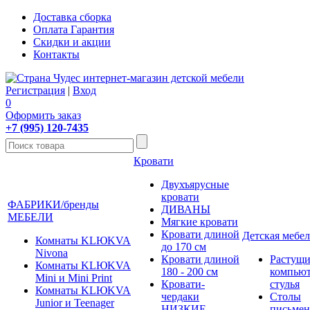
Доставка сборка
Оплата Гарантия
Скидки и акции
Контакты
Регистрация
|
Вход
0
Оформить заказ
+7 (995) 120-7435
Кровати
Двухъярусные
кровати
ФАБРИКИ/бренды
ДИВАНЫ
МЕБЕЛИ
Мягкие кровати
Кровати длиной
Детская мебел
Комнаты KLЮKVA
до 170 см
Nivona
Кровати длиной
Растущи
Комнаты KLЮKVA
180 - 200 см
компью
Mini и Mini Print
Кровати-
стулья
Комнаты KLЮKVA
чердаки
Столы
Junior и Teenager
НИЗКИЕ
письме