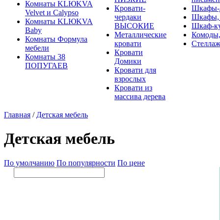
Комнаты KLЮKVA
Кровати-
Шкафы-
Velvet и Calypso
чердаки
Шкафы,
Комнаты KLЮKVA
ВЫСОКИЕ
Шкаф-к
Baby
Металлические
Комоды,
Комнаты Формула
кровати
Стеллаж
мебели
Кровати
Комнаты 38
Домики
ПОПУГАЕВ
Кровати для
взрослых
Кровати из
массива дерева
Главная
/
Детская мебель
Детская мебель
По умолчанию
По популярности
По цене