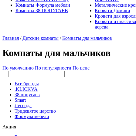
Комнаты Формула мебели
Металлические кро
Комнаты 38 ПОПУГАЕВ
Кровати Домики
Кровати для взрос
Кровати из массива
дерева
Главная
/
Детские комнаты
/
Комнаты для мальчиков
Комнаты для мальчиков
По умолчанию
По популярности
По цене
Все бренды
.KLЮKVA
38 попугаев
Smart
Легенда
Тридевятое царство
Формула мебели
Акция