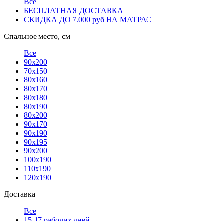
Все
БЕСПЛАТНАЯ ДОСТАВКА
СКИДКА ДО 7.000 руб НА МАТРАС
Спальное место, см
Все
90x200
70х150
80х160
80х170
80x180
80х190
80х200
90х170
90х190
90х195
90х200
100x190
110x190
120х190
Доставка
Все
15-17 рабочих дней