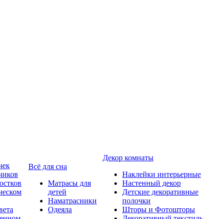
Декор комнаты
чек
Всё для сна
чиков
Наклейки интерьерные
остков
Матрасы для
Настенный декор
ческом
детей
Детские декоративные
Наматрасники
полочки
вета
Одеяла
Шторы и Фотошторы
менном
Декоративный текстиль