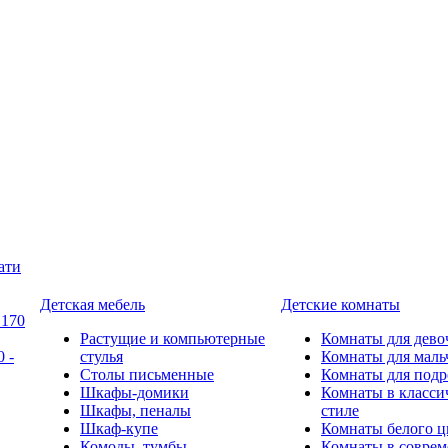
ати
Детская мебель
Детские комнаты
 170
Растущие и компьютерные
Комнаты для дево
 -
стулья
Комнаты для маль
Столы письменные
Комнаты для подр
Шкафы-домики
Комнаты в класси
Шкафы, пеналы
стиле
Шкаф-купе
Комнаты белого ц
Комоды, тумбы
Комнаты в совре