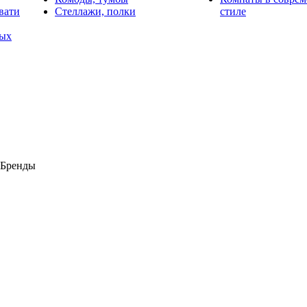
вати
Стеллажи, полки
стиле
лых
Бренды