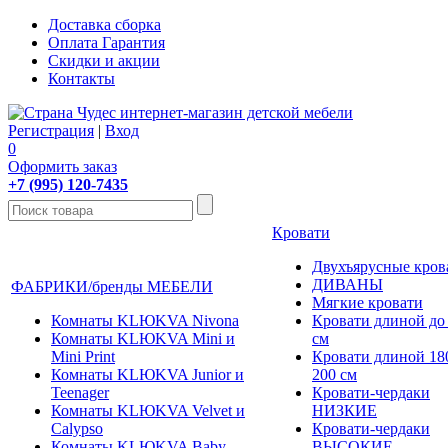
Доставка сборка
Оплата Гарантия
Скидки и акции
Контакты
Регистрация
|
Вход
0
Оформить заказ
+7 (995) 120-7435
Кровати
Двухъярусные кров
ДИВАНЫ
ФАБРИКИ/бренды МЕБЕЛИ
Мягкие кровати
Комнаты KLЮKVA Nivona
Кровати длиной до
Комнаты KLЮKVA Mini и
см
Mini Print
Кровати длиной 180
Комнаты KLЮKVA Junior и
200 см
Teenager
Кровати-чердаки
Комнаты KLЮKVA Velvet и
НИЗКИЕ
Calypso
Кровати-чердаки
Комнаты KLЮKVA Baby
ВЫСОКИЕ