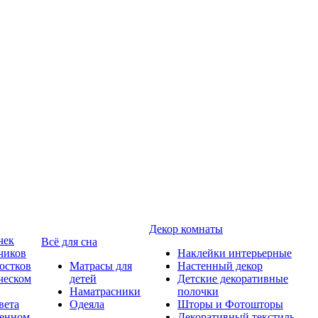
Декор комнаты
чек
Всё для сна
чиков
Наклейки интерьерные
остков
Матрасы для
Настенный декор
ческом
детей
Детские декоративные
Наматрасники
полочки
вета
Одеяла
Шторы и Фотошторы
менном
Декоративный текстиль