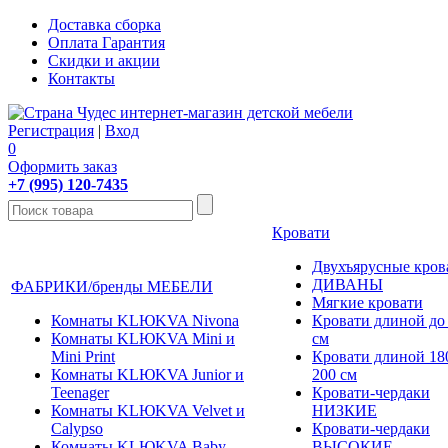
Доставка сборка
Оплата Гарантия
Скидки и акции
Контакты
Регистрация
|
Вход
0
Оформить заказ
+7 (995) 120-7435
Кровати
Двухъярусные кров
ДИВАНЫ
ФАБРИКИ/бренды МЕБЕЛИ
Мягкие кровати
Комнаты KLЮKVA Nivona
Кровати длиной до
Комнаты KLЮKVA Mini и
см
Mini Print
Кровати длиной 180
Комнаты KLЮKVA Junior и
200 см
Teenager
Кровати-чердаки
Комнаты KLЮKVA Velvet и
НИЗКИЕ
Calypso
Кровати-чердаки
Комнаты KLЮKVA Baby
ВЫСОКИЕ