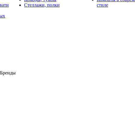
вати
Стеллажи, полки
стиле
лых
Бренды