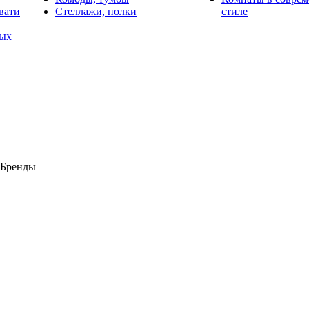
вати
Стеллажи, полки
стиле
лых
Бренды