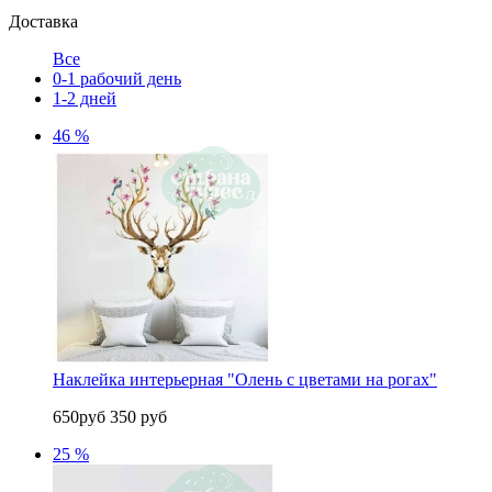
Доставка
Все
0-1 рабочий день
1-2 дней
46 %
Наклейка интерьерная "Олень с цветами на рогах"
650руб
350 руб
25 %