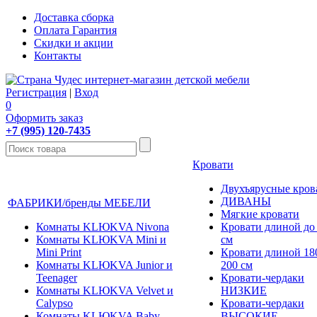
Доставка сборка
Оплата Гарантия
Скидки и акции
Контакты
Регистрация
|
Вход
0
Оформить заказ
+7 (995) 120-7435
Кровати
Двухъярусные кров
ДИВАНЫ
ФАБРИКИ/бренды МЕБЕЛИ
Мягкие кровати
Комнаты KLЮKVA Nivona
Кровати длиной до
Комнаты KLЮKVA Mini и
см
Mini Print
Кровати длиной 180
Комнаты KLЮKVA Junior и
200 см
Teenager
Кровати-чердаки
Комнаты KLЮKVA Velvet и
НИЗКИЕ
Calypso
Кровати-чердаки
Комнаты KLЮKVA Baby
ВЫСОКИЕ