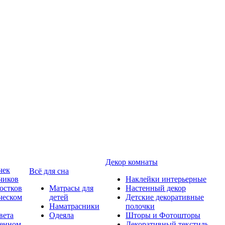
Декор комнаты
чек
Всё для сна
чиков
Наклейки интерьерные
остков
Матрасы для
Настенный декор
ческом
детей
Детские декоративные
Наматрасники
полочки
вета
Одеяла
Шторы и Фотошторы
менном
Декоративный текстиль