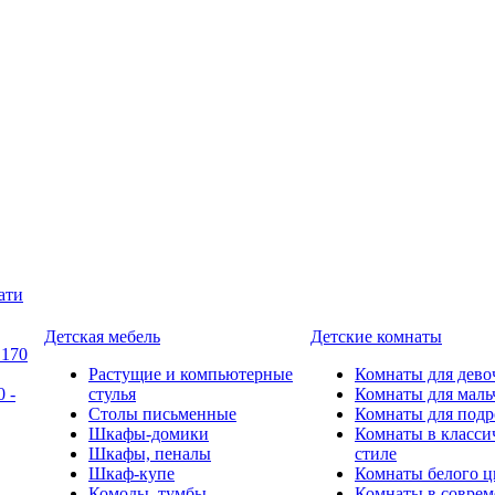
ати
Детская мебель
Детские комнаты
 170
Растущие и компьютерные
Комнаты для дево
 -
стулья
Комнаты для маль
Столы письменные
Комнаты для подр
Шкафы-домики
Комнаты в класси
Шкафы, пеналы
стиле
Шкаф-купе
Комнаты белого ц
Комоды, тумбы
Комнаты в совре