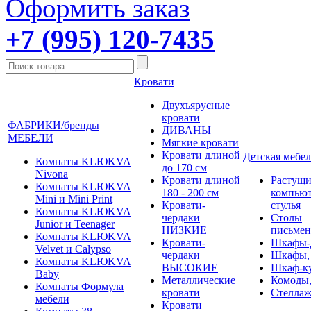
Оформить заказ
+7 (995) 120-7435
Кровати
Двухъярусные
кровати
ФАБРИКИ/бренды
ДИВАНЫ
МЕБЕЛИ
Мягкие кровати
Кровати длиной
Детская мебел
Комнаты KLЮKVA
до 170 см
Nivona
Кровати длиной
Растущи
Комнаты KLЮKVA
180 - 200 см
компью
Mini и Mini Print
Кровати-
стулья
Комнаты KLЮKVA
чердаки
Столы
Junior и Teenager
НИЗКИЕ
письме
Комнаты KLЮKVA
Кровати-
Шкафы-
Velvet и Calypso
чердаки
Шкафы,
Комнаты KLЮKVA
ВЫСОКИЕ
Шкаф-к
Baby
Металлические
Комоды,
Комнаты Формула
кровати
Стеллаж
мебели
Кровати