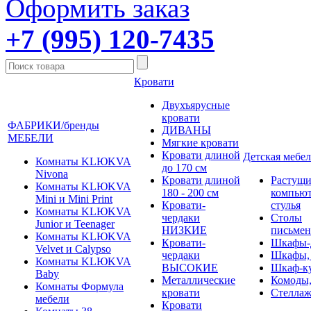
Оформить заказ
+7 (995) 120-7435
Кровати
Двухъярусные
кровати
ФАБРИКИ/бренды
ДИВАНЫ
МЕБЕЛИ
Мягкие кровати
Кровати длиной
Детская мебел
Комнаты KLЮKVA
до 170 см
Nivona
Кровати длиной
Растущи
Комнаты KLЮKVA
180 - 200 см
компью
Mini и Mini Print
Кровати-
стулья
Комнаты KLЮKVA
чердаки
Столы
Junior и Teenager
НИЗКИЕ
письме
Комнаты KLЮKVA
Кровати-
Шкафы-
Velvet и Calypso
чердаки
Шкафы,
Комнаты KLЮKVA
ВЫСОКИЕ
Шкаф-к
Baby
Металлические
Комоды,
Комнаты Формула
кровати
Стеллаж
мебели
Кровати