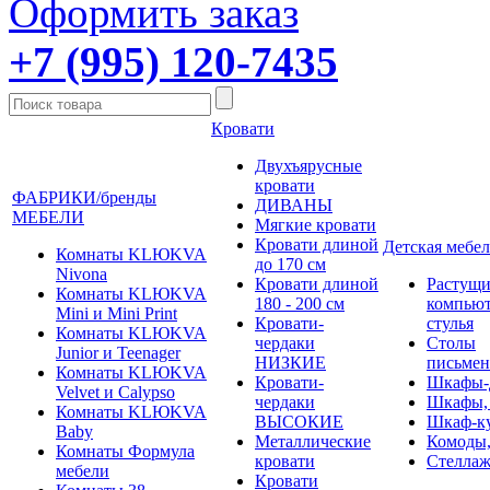
Оформить заказ
+7 (995) 120-7435
Кровати
Двухъярусные
кровати
ФАБРИКИ/бренды
ДИВАНЫ
МЕБЕЛИ
Мягкие кровати
Кровати длиной
Детская мебел
Комнаты KLЮKVA
до 170 см
Nivona
Кровати длиной
Растущи
Комнаты KLЮKVA
180 - 200 см
компью
Mini и Mini Print
Кровати-
стулья
Комнаты KLЮKVA
чердаки
Столы
Junior и Teenager
НИЗКИЕ
письме
Комнаты KLЮKVA
Кровати-
Шкафы-
Velvet и Calypso
чердаки
Шкафы,
Комнаты KLЮKVA
ВЫСОКИЕ
Шкаф-к
Baby
Металлические
Комоды,
Комнаты Формула
кровати
Стеллаж
мебели
Кровати