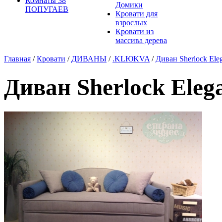
Комнаты 38
Домики
ПОПУГАЕВ
Кровати для
взрослых
Кровати из
массива дерева
Главная
/
Кровати
/
ДИВАНЫ
/
.KLЮKVA
/
Диван Sherlock Eleg
Диван Sherlock Elega