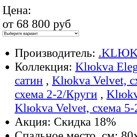
Цена:
от 68 800 руб
Производитель:
.KLЮ
Коллекция:
Klюkva Eleg
сатин
,
Klюkva Velvet, 
схема 2-2/Круги
,
Klюkv
Klюkva Velvet, схема 5-
Акция: Скидка 18%
Спальное место, см: 80