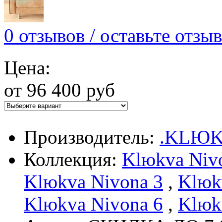
0 отзывов / оставьте отзыв
Цена:
от 96 400 руб
Производитель:
.KLЮ
Коллекция:
Klюkva Niv
Klюkva Nivona 3
,
Klюk
Klюkva Nivona 6
,
Klюk