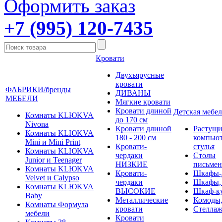
Оформить заказ
+7 (995) 120-7435
Кровати
Двухъярусные
кровати
ФАБРИКИ/бренды
ДИВАНЫ
МЕБЕЛИ
Мягкие кровати
Кровати длиной
Детская мебел
Комнаты KLЮKVA
до 170 см
Nivona
Кровати длиной
Растущи
Комнаты KLЮKVA
180 - 200 см
компью
Mini и Mini Print
Кровати-
стулья
Комнаты KLЮKVA
чердаки
Столы
Junior и Teenager
НИЗКИЕ
письме
Комнаты KLЮKVA
Кровати-
Шкафы-
Velvet и Calypso
чердаки
Шкафы,
Комнаты KLЮKVA
ВЫСОКИЕ
Шкаф-к
Baby
Металлические
Комоды,
Комнаты Формула
кровати
Стеллаж
мебели
Кровати