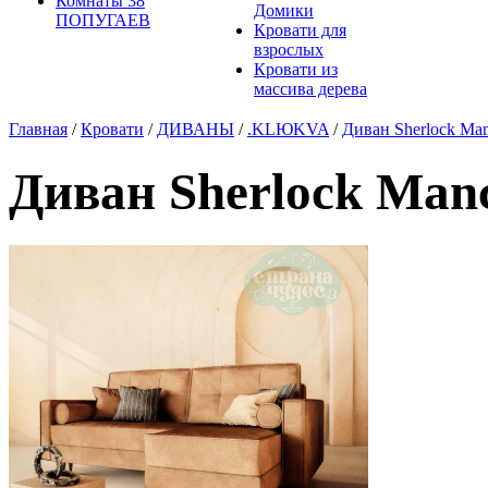
Комнаты 38
Домики
ПОПУГАЕВ
Кровати для
взрослых
Кровати из
массива дерева
Главная
/
Кровати
/
ДИВАНЫ
/
.KLЮKVA
/
Диван Sherlock Man
Диван Sherlock Manc