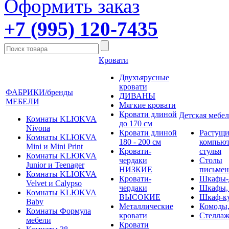
Оформить заказ
+7 (995) 120-7435
Кровати
Двухъярусные
кровати
ФАБРИКИ/бренды
ДИВАНЫ
МЕБЕЛИ
Мягкие кровати
Кровати длиной
Детская мебел
Комнаты KLЮKVA
до 170 см
Nivona
Кровати длиной
Растущи
Комнаты KLЮKVA
180 - 200 см
компью
Mini и Mini Print
Кровати-
стулья
Комнаты KLЮKVA
чердаки
Столы
Junior и Teenager
НИЗКИЕ
письме
Комнаты KLЮKVA
Кровати-
Шкафы-
Velvet и Calypso
чердаки
Шкафы,
Комнаты KLЮKVA
ВЫСОКИЕ
Шкаф-к
Baby
Металлические
Комоды,
Комнаты Формула
кровати
Стеллаж
мебели
Кровати