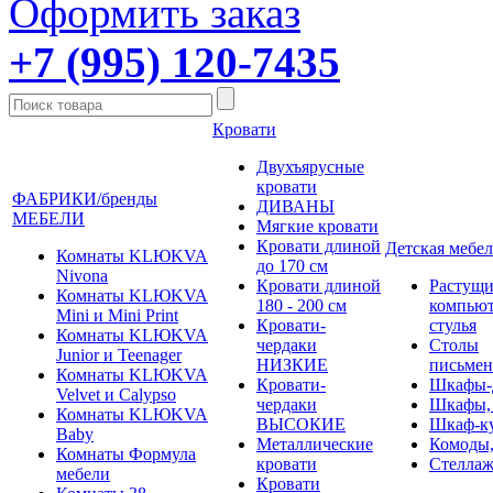
Оформить заказ
+7 (995) 120-7435
Кровати
Двухъярусные
кровати
ФАБРИКИ/бренды
ДИВАНЫ
МЕБЕЛИ
Мягкие кровати
Кровати длиной
Детская мебел
Комнаты KLЮKVA
до 170 см
Nivona
Кровати длиной
Растущи
Комнаты KLЮKVA
180 - 200 см
компью
Mini и Mini Print
Кровати-
стулья
Комнаты KLЮKVA
чердаки
Столы
Junior и Teenager
НИЗКИЕ
письме
Комнаты KLЮKVA
Кровати-
Шкафы-
Velvet и Calypso
чердаки
Шкафы,
Комнаты KLЮKVA
ВЫСОКИЕ
Шкаф-к
Baby
Металлические
Комоды,
Комнаты Формула
кровати
Стеллаж
мебели
Кровати