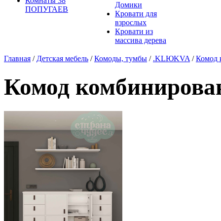
Комнаты 38
Домики
ПОПУГАЕВ
Кровати для
взрослых
Кровати из
массива дерева
Главная
/
Детская мебель
/
Комоды, тумбы
/
.KLЮKVA
/
Комод 
Комод комбинирова