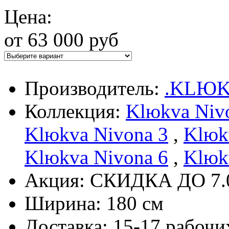
Цена:
от 63 000 руб
Производитель:
.KLЮ
Коллекция:
Klюkva Niv
Klюkva Nivona 3
,
Klюk
Klюkva Nivona 6
,
Klюk
Акция: СКИДКА ДО 7.
Ширина: 180 см
Доставка: 15-17 рабочи