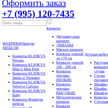
Оформить заказ
+7 (995) 120-7435
Кровати
Двухъярусные
кровати
ФАБРИКИ/бренды
ДИВАНЫ
МЕБЕЛИ
Мягкие кровати
Кровати длиной
Детская мебел
Комнаты KLЮKVA
до 170 см
Nivona
Кровати длиной
Растущи
Комнаты KLЮKVA
180 - 200 см
компью
Mini и Mini Print
Кровати-
стулья
Комнаты KLЮKVA
чердаки
Столы
Junior и Teenager
НИЗКИЕ
письме
Комнаты KLЮKVA
Кровати-
Шкафы-
Velvet и Calypso
чердаки
Шкафы,
Комнаты KLЮKVA
ВЫСОКИЕ
Шкаф-к
Baby
Металлические
Комоды,
Комнаты Формула
кровати
Стеллаж
мебели
Кровати