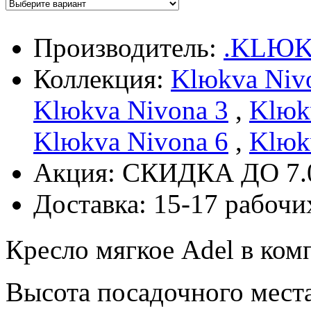
Производитель:
.KLЮ
Коллекция:
Klюkva Niv
Klюkva Nivona 3
,
Klюk
Klюkva Nivona 6
,
Klюk
Акция: СКИДКА ДО 7.
Доставка: 15-17 рабочи
Кресло мягкое Adel в ко
Высота посадочного места