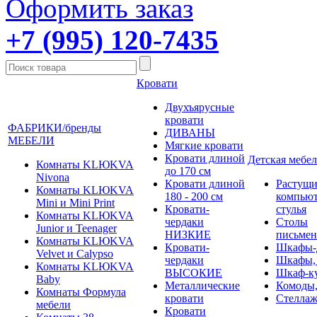
Оформить заказ
+7 (995) 120-7435
Кровати
Двухъярусные
кровати
ФАБРИКИ/бренды
ДИВАНЫ
МЕБЕЛИ
Мягкие кровати
Кровати длиной
Детская мебел
Комнаты KLЮKVA
до 170 см
Nivona
Кровати длиной
Растущи
Комнаты KLЮKVA
180 - 200 см
компью
Mini и Mini Print
Кровати-
стулья
Комнаты KLЮKVA
чердаки
Столы
Junior и Teenager
НИЗКИЕ
письме
Комнаты KLЮKVA
Кровати-
Шкафы-
Velvet и Calypso
чердаки
Шкафы,
Комнаты KLЮKVA
ВЫСОКИЕ
Шкаф-к
Baby
Металлические
Комоды,
Комнаты Формула
кровати
Стеллаж
мебели
Кровати