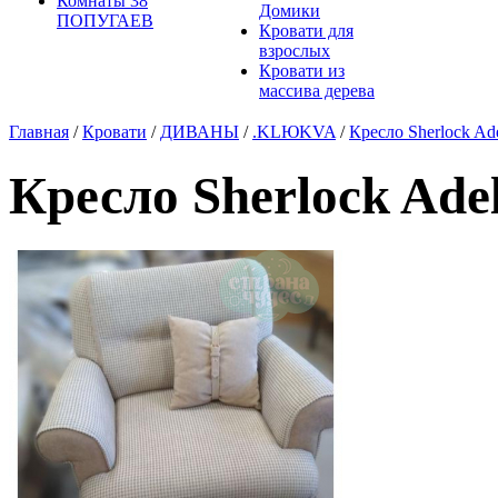
Комнаты 38
Домики
ПОПУГАЕВ
Кровати для
взрослых
Кровати из
массива дерева
Главная
/
Кровати
/
ДИВАНЫ
/
.KLЮKVA
/
Кресло Sherlock Ade
Кресло Sherlock Adel