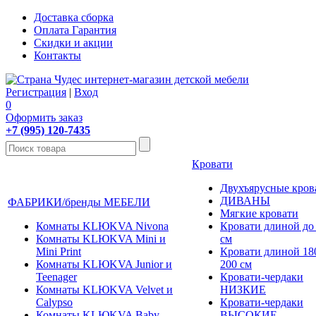
Доставка сборка
Оплата Гарантия
Скидки и акции
Контакты
Регистрация
|
Вход
0
Оформить заказ
+7 (995) 120-7435
Кровати
Двухъярусные кров
ДИВАНЫ
ФАБРИКИ/бренды МЕБЕЛИ
Мягкие кровати
Комнаты KLЮKVA Nivona
Кровати длиной до
Комнаты KLЮKVA Mini и
см
Mini Print
Кровати длиной 180
Комнаты KLЮKVA Junior и
200 см
Teenager
Кровати-чердаки
Комнаты KLЮKVA Velvet и
НИЗКИЕ
Calypso
Кровати-чердаки
Комнаты KLЮKVA Baby
ВЫСОКИЕ