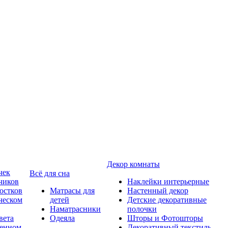
Декор комнаты
чек
Всё для сна
чиков
Наклейки интерьерные
остков
Матрасы для
Настенный декор
ческом
детей
Детские декоративные
Наматрасники
полочки
вета
Одеяла
Шторы и Фотошторы
менном
Декоративный текстиль