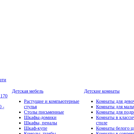
ати
Детская мебель
Детские комнаты
 170
Растущие и компьютерные
Комнаты для дево
 -
стулья
Комнаты для маль
Столы письменные
Комнаты для подр
Шкафы-домики
Комнаты в класси
Шкафы, пеналы
стиле
Шкаф-купе
Комнаты белого ц
Комоды, тумбы
Комнаты в совре