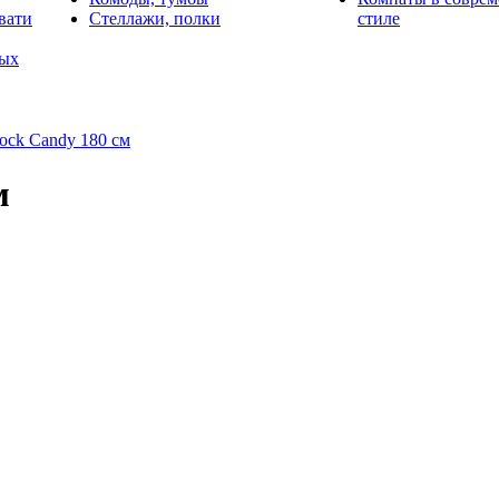
вати
Стеллажи, полки
стиле
лых
lock Candy 180 см
м