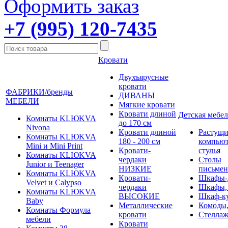
Оформить заказ
+7 (995) 120-7435
Кровати
Двухъярусные
кровати
ФАБРИКИ/бренды
ДИВАНЫ
МЕБЕЛИ
Мягкие кровати
Кровати длиной
Детская мебел
Комнаты KLЮKVA
до 170 см
Nivona
Кровати длиной
Растущи
Комнаты KLЮKVA
180 - 200 см
компью
Mini и Mini Print
Кровати-
стулья
Комнаты KLЮKVA
чердаки
Столы
Junior и Teenager
НИЗКИЕ
письме
Комнаты KLЮKVA
Кровати-
Шкафы-
Velvet и Calypso
чердаки
Шкафы,
Комнаты KLЮKVA
ВЫСОКИЕ
Шкаф-к
Baby
Металлические
Комоды,
Комнаты Формула
кровати
Стеллаж
мебели
Кровати