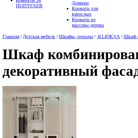
Комнаты 38
Домики
ПОПУГАЕВ
Кровати для
взрослых
Кровати из
массива дерева
Главная
/
Детская мебель
/
Шкафы, пеналы
/
.KLЮKVA
/
Шкаф 
Шкаф комбинирован
декоративный фаса