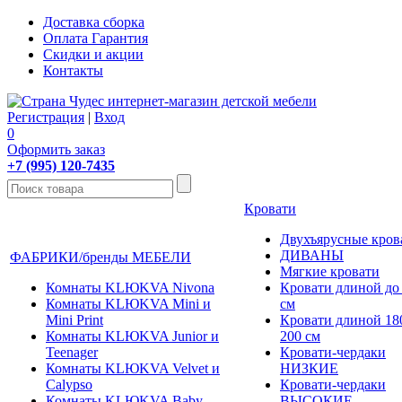
Доставка сборка
Оплата Гарантия
Скидки и акции
Контакты
Регистрация
|
Вход
0
Оформить заказ
+7 (995) 120-7435
Кровати
Двухъярусные кров
ДИВАНЫ
ФАБРИКИ/бренды МЕБЕЛИ
Мягкие кровати
Комнаты KLЮKVA Nivona
Кровати длиной до
Комнаты KLЮKVA Mini и
см
Mini Print
Кровати длиной 180
Комнаты KLЮKVA Junior и
200 см
Teenager
Кровати-чердаки
Комнаты KLЮKVA Velvet и
НИЗКИЕ
Calypso
Кровати-чердаки
Комнаты KLЮKVA Baby
ВЫСОКИЕ