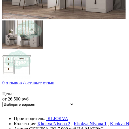
0 отзывов / оставьте отзыв
Цена:
от 26 500 руб
Производитель:
.KLЮKVA
Коллекция:
Klюkva Nivona 2
,
Klюkva Nivona 1
,
Klюkva N
Акция: СКИДКА ДО 7.000 руб НА МАТРАС