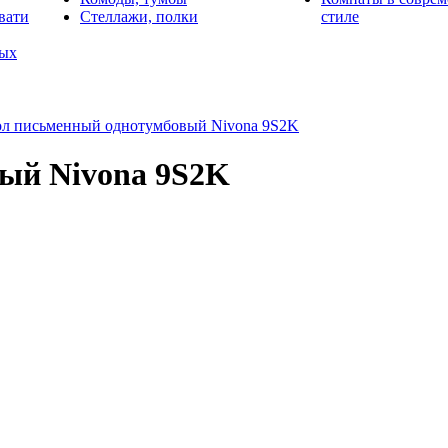
вати
Стеллажи, полки
стиле
лых
ол письменный однотумбовый Nivona 9S2K
ый Nivona 9S2K