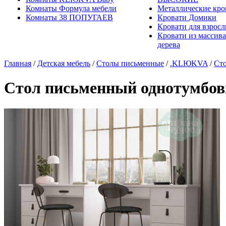
Комнаты Формула мебели
Металлические кро
Комнаты 38 ПОПУГАЕВ
Кровати Домики
Кровати для взрос
Кровати из массива
дерева
Главная
/
Детская мебель
/
Столы письменные
/
.KLЮKVA
/
Ст
Стол письменный однотумбов