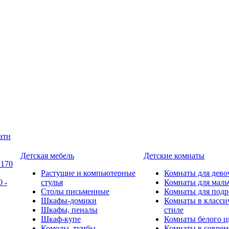
ати
Детская мебель
Детские комнаты
 170
Растущие и компьютерные
Комнаты для дево
 -
стулья
Комнаты для маль
Столы письменные
Комнаты для подр
Шкафы-домики
Комнаты в класси
Шкафы, пеналы
стиле
Шкаф-купе
Комнаты белого ц
Комоды, тумбы
Комнаты в совре