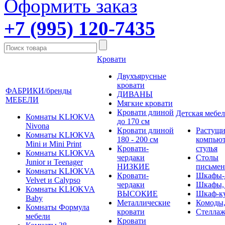
Оформить заказ
+7 (995) 120-7435
Кровати
Двухъярусные
кровати
ФАБРИКИ/бренды
ДИВАНЫ
МЕБЕЛИ
Мягкие кровати
Кровати длиной
Детская мебел
Комнаты KLЮKVA
до 170 см
Nivona
Кровати длиной
Растущи
Комнаты KLЮKVA
180 - 200 см
компью
Mini и Mini Print
Кровати-
стулья
Комнаты KLЮKVA
чердаки
Столы
Junior и Teenager
НИЗКИЕ
письме
Комнаты KLЮKVA
Кровати-
Шкафы-
Velvet и Calypso
чердаки
Шкафы,
Комнаты KLЮKVA
ВЫСОКИЕ
Шкаф-к
Baby
Металлические
Комоды,
Комнаты Формула
кровати
Стеллаж
мебели
Кровати